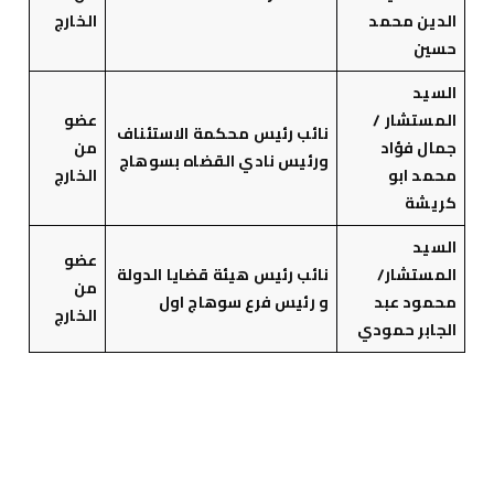
الدين محمد
الخارج
حسين
السيد
المستشار /
عضو
نائب رئيس محكمة الاستئناف
جمال فؤاد
من
ورئيس نادي القضاه بسوهاج
محمد ابو
الخارج
كريشة
السيد
عضو
المستشار/
نائب رئيس هيئة قضايا الدولة
من
محمود عبد
و رئيس فرع سوهاج اول
الخارج
الجابر حمودي