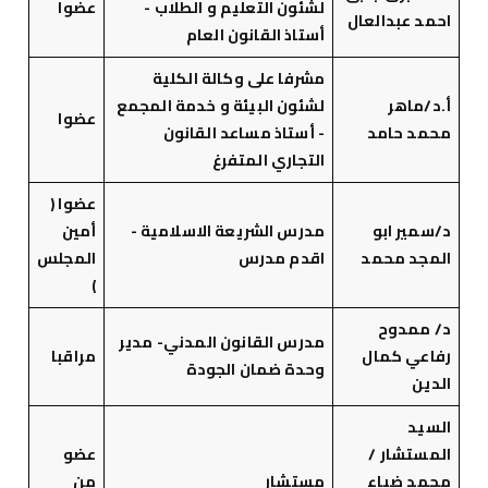
لشئون التعليم و الطلاب -
عضوا
احمد عبدالعال
أستاذ القانون العام
مشرفا على وكالة الكلية
أ.د/ماهر
لشئون البيئة و خدمة المجمع
عضوا
محمد حامد
- أستاذ مساعد القانون
التجاري المتفرغ
عضوا (
د/سمير ابو
مدرس الشريعة الاسلامية -
أمين
المجد محمد
اقدم مدرس
المجلس
)
د/ ممدوح
مدرس القانون المدني- مدير
رفاعي كمال
مراقبا
وحدة ضمان الجودة
الدين
السيد
المستشار /
عضو
محمد ضياء
مستشار
من