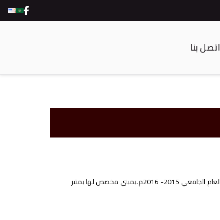
اتصل بنا
اُنشئت كلية الحقوق بالقرار الوزاري رقم ” 415 ” لسنة 2014، وقد بدأت الدراسة بالفرقة الأولي في العام الجامعي 2015- 2016م.بمبني مخصص لها بمقر