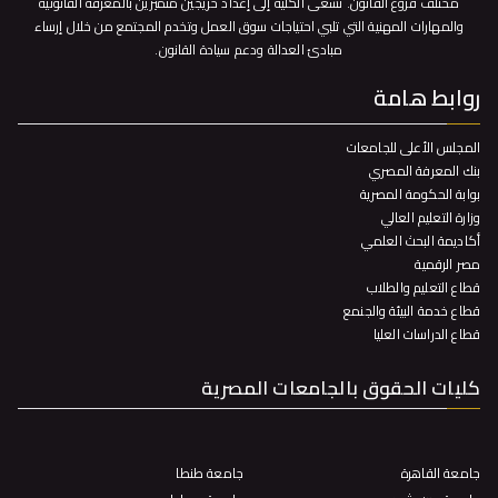
مختلف فروع القانون. تسعى الكلية إلى إعداد خريجين متميزين بالمعرفة القانونية
والمهارات المهنية التي تلبي احتياجات سوق العمل وتخدم المجتمع من خلال إرساء
مبادئ العدالة ودعم سيادة القانون.
روابط هامة
المجلس الأعلى للجامعات
بنك المعرفة المصري
بوابة الحكومة المصرية
وزارة التعليم العالي
أكاديمة البحث العلمي
مصر الرقمية
قطاع التعليم والطلاب
قطاع خدمة البيئة والجنمع
قطاع الدراسات العليا
كليات الحقوق بالجامعات المصرية
جامعة القاهرة
جامعة طنطا