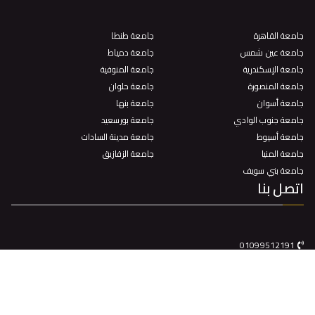
جامعة القاهرة
جامعة طنطا
جامعة عين شمس
جامعة دمياط
جامعة الإسكندرية
جامعة المنوفية
جامعة المنصورة
جامعة حلوان
جامعة أسوان
جامعة بنها
جامعة جنوب الوادي
جامعة بورسعيد
جامعة أسيوط
جامعة مدينة السادات
جامعة المنيا
جامعة الزقازيق
جامعة بني سويف
اتصل بنا
01099512191
كلية الحقوق جامعة سوهاج – مدينة سوهاج الجديدة
itunit@law.sohag.edu.eg
جميع الحقوق محفوظة © 2025
جامعة سوهاج
. بواسطة البوابة